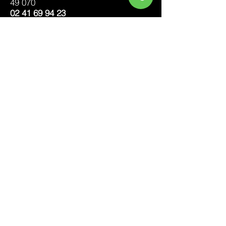
49 070
02 41 69 94 23
contact@arbouni.fr
NOUS
SUIVRE
À PROPOS