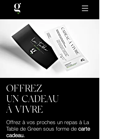
OFFREZ
UN CADEAU
À VIVRE
Offrez à vos proches un repas à La
Table de Green sous forme de
carte
cadeau.