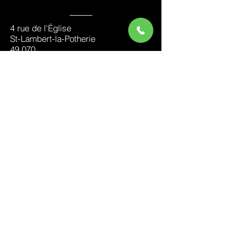
4 rue de l'Église
St-Lambert-la-Potherie
49 070
02 41 69 94 23
contact@arbouni.fr
NOUS
SUIVRE